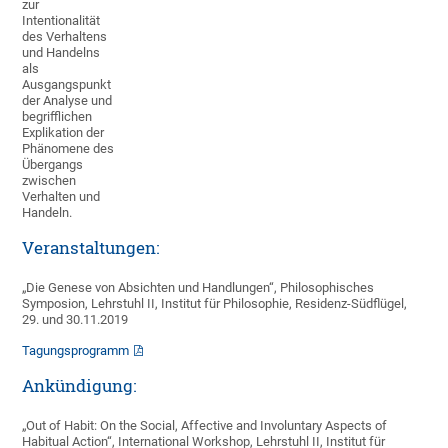
zur
Intentionalität
des Verhaltens
und Handelns
als
Ausgangspunkt
der Analyse und
begrifflichen
Explikation der
Phänomene des
Übergangs
zwischen
Verhalten und
Handeln.
Veranstaltungen:
„Die Genese von Absichten und Handlungen“, Philosophisches
Symposion, Lehrstuhl II, Institut für Philosophie, Residenz-Südflügel,
29. und 30.11.2019
Tagungsprogramm
Ankündigung:
„Out of Habit: On the Social, Affective and Involuntary Aspects of
Habitual Action“, International Workshop, Lehrstuhl II, Institut für