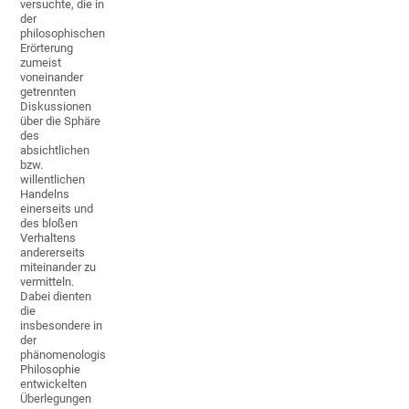
versuchte, die in
der
philosophischen
Erörterung
zumeist
voneinander
getrennten
Diskussionen
über die Sphäre
des
absichtlichen
bzw.
willentlichen
Handelns
einerseits und
des bloßen
Verhaltens
andererseits
miteinander zu
vermitteln.
Dabei dienten
die
insbesondere in
der
phänomenologischen
Philosophie
entwickelten
Überlegungen