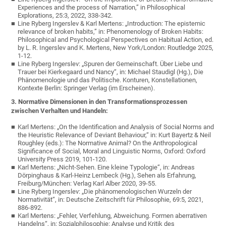
Experiences and the process of Narration,” in Philosophical
Explorations, 25:3, 2022, 338-342.
Line Ryberg Ingerslev & Karl Mertens: „Introduction: The epistemic
relevance of broken habits,” in: Phenomenology of Broken Habits:
Philosophical and Psychological Perspectives on Habitual Action, ed.
by L. R. Ingerslev and K. Mertens, New York/London: Routledge 2025,
1-12.
Line Ryberg Ingerslev: „Spuren der Gemeinschaft. Über Liebe und
Trauer bei Kierkegaard und Nancy“, in: Michael Staudigl (Hg.), Die
Phänomenologie und das Politische. Konturen, Konstellationen,
Kontexte Berlin: Springer Verlag (im Erscheinen).
3. Normative Dimensionen in den Transformationsprozessen
zwischen Verhalten und Handeln:
Karl Mertens: „On the Identification and Analysis of Social Norms and
the Heuristic Relevance of Deviant Behaviour,“ in: Kurt Bayertz & Neil
Roughley (eds.): The Normative Animal? On the Anthropological
Significance of Social, Moral and Linguistic Norms, Oxford: Oxford
University Press 2019, 101-120.
Karl Mertens: „Nicht-Sehen. Eine kleine Typologie“, in: Andreas
Dörpinghaus & Karl-Heinz Lembeck (Hg.), Sehen als Erfahrung,
Freiburg/München: Verlag Karl Alber 2020, 39-55.
Line Ryberg Ingerslev: „Die phänomenologischen Wurzeln der
Normativität“, in: Deutsche Zeitschrift für Philosophie, 69:5, 2021,
886-892.
Karl Mertens: „Fehler, Verfehlung, Abweichung. Formen aberrativen
Handelns“, in: Sozialphilosophie: Analyse und Kritik des