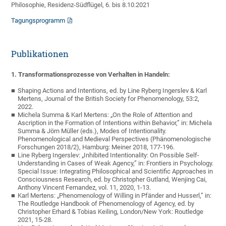
Philosophie, Residenz-Südflügel, 6. bis 8.10.2021
Tagungsprogramm
Publikationen
1. Transformationsprozesse von Verhalten in Handeln:
Shaping Actions and Intentions, ed. by Line Ryberg Ingerslev & Karl
Mertens, Journal of the British Society for Phenomenology, 53:2,
2022.
Michela Summa & Karl Mertens: „On the Role of Attention and
Ascription in the Formation of Intentions within Behavior,” in: Michela
Summa & Jörn Müller (eds.), Modes of Intentionality.
Phenomenological and Medieval Perspectives (Phänomenologische
Forschungen 2018/2), Hamburg: Meiner 2018, 177-196.
Line Ryberg Ingerslev: „Inhibited Intentionality: On Possible Self-
Understanding in Cases of Weak Agency,” in: Frontiers in Psychology.
Special Issue: Integrating Philosophical and Scientific Approaches in
Consciousness Research, ed. by Christopher Gutland, Wenjing Cai,
Anthony Vincent Fernandez, vol. 11, 2020, 1-13.
Karl Mertens: „Phenomenology of Willing in Pfänder and Husserl,” in:
The Routledge Handbook of Phenomenology of Agency, ed. by
Christopher Erhard & Tobias Keiling, London/New York: Routledge
2021, 15-28.