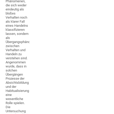
Phänomenen,
die sich weder
eindeutig als
bloßes
Verhalten noch
als klarer Fall
eines Handelns
klassifizieren
lassen, sondern
als
Übergangsphänomene
zwischen
Verhalten und
Handeln zu
verstehen sind.
Angenommen
wurde, dass in
solchen
Übergängen
Prozesse der
Absichtsbildung
und der
Habitualisierung
eine
wesentliche
Rolle spielen.
Die
Untersuchung