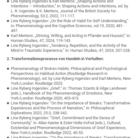
Line Ryberg Ingerslev & Karl Mertens: „Shaping Actions and
Intentions – Introduction,” in: Shaping Actions and Intentions, ed. by
L. R. Ingerslev & K. Mertens, Journal of the British Society for
Phenomenology, 53:2, 2022, 111-117.
Line Ryberg Ingerslev: „On the Role of Habit for Self-Understanding,”
in: Phenomenology and the Cognitive Sciences, vol.19, 2020, 481-
497.
Karl Mertens: „Striving, Willing, and Acting in Pfänder and Husserl,” in:
Human Studies, 47, 2024, 119-143.
Line Ryberg Ingerslev: „Tendency, Repetition, and the Activity of the
Mind in Traumatic Experience,” in: Human Studies, 47, 2024, 207-228.
2. Transformationsprozesse von Handeln in Verhalten:
Phenomenology of Broken Habits: Philosophical and Psychological
Perspectives on Habitual Action (Routledge Research in
Phenomenology), ed. by Line Ryberg Ingerslev and Karl Mertens, New
York/London: Routledge 2025.
Line Ryberg Ingerslev: „Grief,“ in: Thomas Szanto & Hilge Landweer
(eds.), Handbook of the Phenomenology of Emotions, New
York/London: Routledge 2020, 403-415.
Line Ryberg Ingerslev: “On the Importance of Breaks: Transformative
Experiences and the Process of Narration,” in: Philosophical
Explorations 2022, 25:3, 338-342.
Line Ryberg Ingerslev: “Grief, Commitment and the Sense of
Community,” in: Allan Køster & Ester Holte Kofod (eds.), Cultural,
Existential and Phenomenological Dimensions of Grief Experience,
New York/London: Routledge 2022, 40-53.
Line Ryberg Ingerslev: “On the Importance of Breaks: Transformative