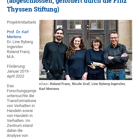
(abgeschlossen, gefördert durch die Fritz
Thyssen Stiftung)
ProjektmitarbeiterInnen:
Prof. Dr. Karl
Mertens
Dr. Line Ryberg
Ingerslev
Roland Franz,
M.A.
Förderung:
Januar 2019 -
April 2022
v.l.n.r.: Roland Franz, Nicole Graf, Line Ryberg Ingerslev,
Das
Karl Mertens
Forschungsprojekt
untersuchte die
Transformationen
von Verhalten in
Handeln sowie
von Handeln in
Verhalten. Im
Zentrum stand
dabei die
Analyse von