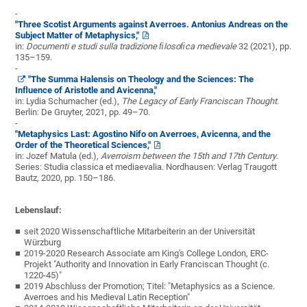
-
"Three Scotist Arguments against Averroes. Antonius Andreas on the
Subject Matter of Metaphysics,"
in:
Documenti e studi sulla tradizione ﬁlosoﬁca medievale
32 (2021), pp.
135–159.
-
"The Summa Halensis on Theology and the Sciences: The
Inﬂuence of Aristotle and Avicenna,"
in: Lydia Schumacher (ed.),
The Legacy of Early Franciscan Thought
.
Berlin: De Gruyter, 2021, pp. 49–70.
-
"Metaphysics Last: Agostino Nifo on Averroes, Avicenna, and the
Order of the Theoretical Sciences,"
in: Jozef Matula (ed.),
Averroism between the 15th and 17th Century
.
Series: Studia classica et mediaevalia. Nordhausen: Verlag Traugott
Bautz, 2020, pp. 150–186.
Lebenslauf:
seit 2020 Wissenschaftliche Mitarbeiterin an der Universität
Würzburg
2019-2020 Research Associate am King's College London, ERC-
Projekt
"Authority and Innovation in Early Franciscan Thought (c.
1220-45)"
2019 Abschluss der Promotion
;
Titel: "Metaphysics as a Science.
Averroes and his Medieval Latin
Reception"