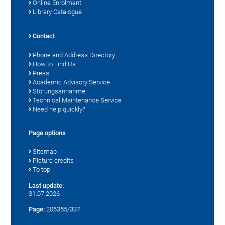
Online Enrolment
Library Catalogue
Contact
Phone and Address Directory
How to Find Us
Press
Academic Advisory Service
Störungsannahme
Technical Maintenance Service
Need help quickly?
Page options
Sitemap
Picture credits
To top
Last update:
31.07.2026
Page:
206355/337