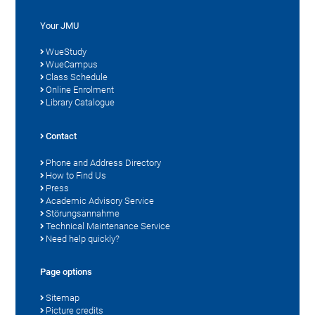
Your JMU
WueStudy
WueCampus
Class Schedule
Online Enrolment
Library Catalogue
Contact
Phone and Address Directory
How to Find Us
Press
Academic Advisory Service
Störungsannahme
Technical Maintenance Service
Need help quickly?
Page options
Sitemap
Picture credits