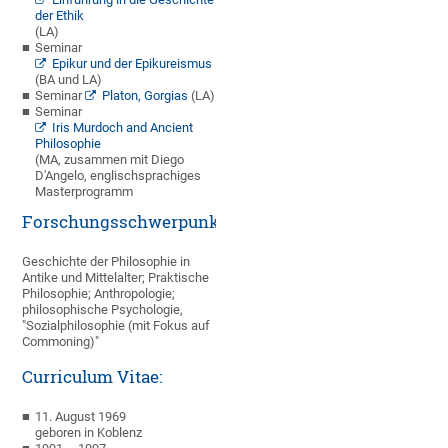
der Ethik
(LA)
Seminar
Epikur und der Epikureismus
(BA und LA)
Seminar
Platon, Gorgias
(LA)
Seminar
Iris Murdoch and Ancient
Philosophie
(MA, zusammen mit Diego
D'Angelo, englischsprachiges
Masterprogramm
Forschungsschwerpunkte
:
Geschichte der Philosophie in
Antike und Mittelalter; Praktische
Philosophie; Anthropologie;
philosophische Psychologie,
"Sozialphilosophie (mit Fokus auf
Commoning)"
Curriculum Vitae:
11. August 1969
geboren in Koblenz