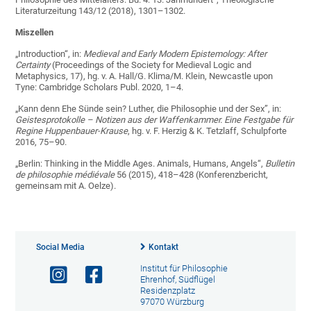
Literaturzeitung 143/12 (2018), 1301–1302.
Miszellen
„Introduction“, in:
Medieval and Early Modern Epistemology: After
Certainty
(Proceedings of the Society for Medieval Logic and
Metaphysics, 17), hg. v. A. Hall/G. Klima/M. Klein, Newcastle upon
Tyne: Cambridge Scholars Publ. 2020, 1–4.
„Kann denn Ehe Sünde sein? Luther, die Philosophie und der Sex”, in:
Geistesprotokolle – Notizen aus der Waffenkammer. Eine Festgabe für
Regine Huppenbauer-Krause
, hg. v. F. Herzig & K. Tetzlaff, Schulpforte
2016, 75–90.
„Berlin: Thinking in the Middle Ages. Animals, Humans, Angels“,
Bulletin
de philosophie médiévale
56 (2015), 418–428 (Konferenzbericht,
gemeinsam mit A. Oelze).
Social Media
Kontakt
Institut für Philosophie
Ehrenhof, Südflügel
Residenzplatz
97070 Würzburg