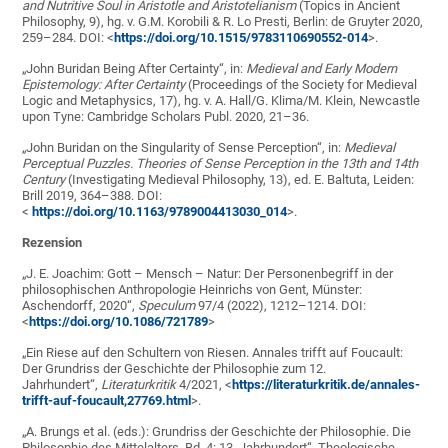
and Nutritive Soul in Aristotle and Aristotelianism
(Topics in Ancient
Philosophy, 9), hg. v. G.M. Korobili & R. Lo Presti, Berlin: de Gruyter 2020,
259–284. DOI: <
https://doi.org/10.1515/9783110690552-014
>.
„John Buridan Being After Certainty“, in:
Medieval and Early Modern
Epistemology: After Certainty
(Proceedings of the Society for Medieval
Logic and Metaphysics, 17), hg. v. A. Hall/G. Klima/M. Klein, Newcastle
upon Tyne: Cambridge Scholars Publ. 2020, 21–36.
„John Buridan on the Singularity of Sense Perception“, in:
Medieval
Perceptual Puzzles. Theories of Sense Perception in the 13th and 14th
Century
(Investigating Medieval Philosophy, 13), ed. E. Baltuta, Leiden:
Brill 2019, 364–388. DOI:
<
https://doi.org/10.1163/9789004413030_014
>.
Rezension
„J. E. Joachim: Gott – Mensch – Natur: Der Personenbegriff in der
philosophischen Anthropologie Heinrichs von Gent, Münster:
Aschendorff, 2020“,
Speculum
97/4 (2022), 1212–1214. DOI:
<
https://doi.org/10.1086/721789
>
„Ein Riese auf den Schultern von Riesen. Annales trifft auf Foucault:
Der Grundriss der Geschichte der Philosophie zum 12.
Jahrhundert“,
Literaturkritik
4/2021, <
https://literaturkritik.de/annales-
trifft-auf-foucault,27769.html
>.
„A. Brungs et al. (eds.): Grundriss der Geschichte der Philosophie. Die
Philosophie des Mittelalters. Bd. 4: 13. Jahrhundert“, Theologische