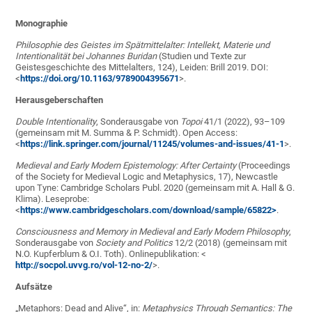
Monographie
Philosophie des Geistes im Spätmittelalter: Intellekt, Materie und
Intentionalität bei Johannes Buridan
(Studien und Texte zur
Geistesgeschichte des Mittelalters, 124), Leiden: Brill 2019. DOI:
<
https://doi.org/10.1163/9789004395671
>.
Herausgeberschaften
Double Intentionality
, Sonderausgabe von
Topoi
41/1 (2022), 93–109
(gemeinsam mit M. Summa & P. Schmidt). Open Access:
<
https://link.springer.com/journal/11245/volumes-and-issues/41-1
>.
Medieval and Early Modern Epistemology: After Certainty
(Proceedings
of the Society for Medieval Logic and Metaphysics, 17), Newcastle
upon Tyne: Cambridge Scholars Publ. 2020 (gemeinsam mit A. Hall & G.
Klima). Leseprobe:
<
https://www.cambridgescholars.com/download/sample/65822>
.
Consciousness and Memory in Medieval and Early Modern Philosophy
,
Sonderausgabe von
Society and Politics
12/2 (2018) (gemeinsam mit
N.O. Kupferblum & O.I. Toth). Onlinepublikation: <
http://socpol.uvvg.ro/vol-12-no-2/
>.
Aufsätze
„Metaphors: Dead and Alive“, in:
Metaphysics Through Semantics: The