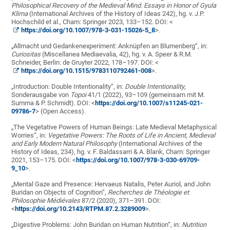
Philosophical Recovery of the Medieval Mind. Essays in Honor of Gyula
Klima
(International Archives of the History of Ideas 242), hg. v. J.P.
Hochschild et al., Cham: Springer 2023, 133–152. DOI: <
https://doi.org/10.1007/978-3-031-15026-5_8
>.
„Allmacht und Gedankenexperiment: Anknüpfen an Blumenberg“, in:
Curiositas
(Miscellanea Mediaevalia, 42), hg. v. A. Speer & R.M.
Schneider, Berlin: de Gruyter 2022, 178–197. DOI: <
https://doi.org/10.1515/9783110792461-008
>.
„Introduction: Double Intentionality“, in:
Double Intentionality
,
Sonderausgabe von
Topoi
41/1 (2022), 93–109 (gemeinsam mit M.
Summa & P. Schmidt). DOI: <
https://doi.org/10.1007/s11245-021-
09786-7
> (Open Access).
„The Vegetative Powers of Human Beings: Late Medieval Metaphysical
Worries“, in:
Vegetative Powers: The Roots of Life in Ancient, Medieval
and Early Modern Natural Philosophy
(International Archives of the
History of Ideas, 234), hg. v. F. Baldassarri & A. Blank, Cham: Springer
2021, 153–175. DOI: <
https://doi.org/10.1007/978-3-030-69709-
9_10
>.
„Mental Gaze and Presence: Hervaeus Natalis, Peter Auriol, and John
Buridan on Objects of Cognition“,
Recherches de Théologie et
Philosophie Médiévales
87/2 (2020), 371–391. DOI:
<
https://doi.org/10.2143/RTPM.87.2.3289009
>.
„Digestive Problems: John Buridan on Human Nutrition“, in:
Nutrition