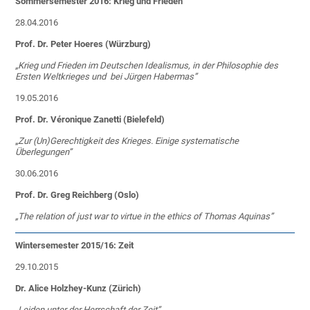
Sommersemester 2016: Krieg und Frieden
28.04.2016
Prof. Dr. Peter Hoeres (Würzburg)
„Krieg und Frieden im Deutschen Idealismus, in der Philosophie des
Ersten Weltkrieges und bei Jürgen Habermas”
19.05.2016
Prof. Dr. Véronique Zanetti (Bielefeld)
„
Zur (Un)Gerechtigkeit des Krieges. Eini
ge systematische
Überlegungen
”
30.06.2016
Prof. Dr. Greg Reichberg (Oslo)
„The relation of just war to virtue in the ethics of Thomas Aquinas”
Wintersemester 2015/16: Zeit
29.10.2015
Dr. Alice Holzhey-Kunz (Zürich)
„Leiden unter der Herrschaft der Zeit”