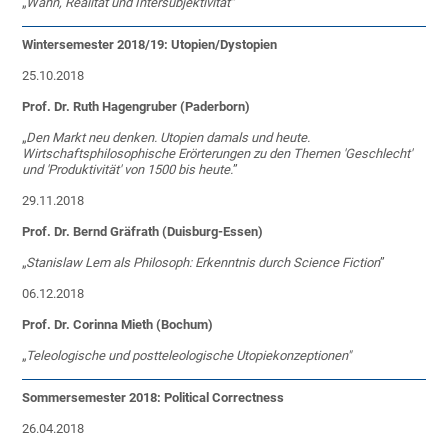
„
Wahn, Realität und Intersubjektivität"
Wintersemester 2018/19: Utopien/Dystopien
25.10.2018
Prof. Dr. Ruth Hagengruber (Paderborn)
„
Den Markt neu denken. Utopien damals und heute.
Wirtschaftsphilosophische Erörterungen zu den Themen 'Geschlecht'
und 'Produktivität' von 1500 bis heute.
”
29.11.2018
Prof. Dr. Bernd Gräfrath (Duisburg-Essen)
„
Stanislaw Lem als Philosoph: Erkenntnis durch Science Fiction
”
06.12.2018
Prof. Dr. Corinna Mieth (Bochum)
„
Teleologische und postteleologische Utopiekonzeptionen"
Sommersemester 2018: Political Correctness
26.04.2018