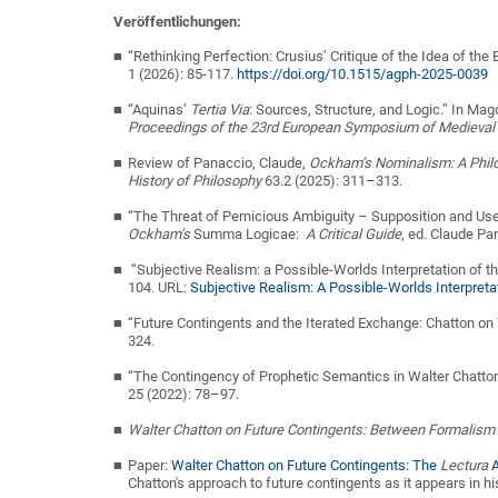
Veröffentlichungen:
“Rethinking Perfection: Crusius’ Critique of the Idea of the 
1 (2026): 85-117.
https://doi.org/10.1515/agph-2025-0039
“Aquinas’
Tertia Via
: Sources, Structure, and Logic.” In Ma
Proceedings of the 23rd European Symposium of Medieval
Review of Panaccio, Claude,
Ockham’s Nominalism: A Philo
History of Philosophy
63.2 (2025): 311–313.
“The Threat of Pernicious Ambiguity – Supposition and Us
Ockham’s
Summa Logicae:
A Critical Guide
, ed. Claude Pa
“Subjective Realism: a Possible-Worlds Interpretation of th
104
. URL:
Subjective Realism: A Possible-Worlds Interpretat
“Future Contingents and the Iterated Exchange: Chatton on
324.
“The Contingency of Prophetic Semantics in Walter Chatto
25 (2022): 78
–97.
Walter Chatton on Future Contingents: Between Formalism 
Paper:
Walter Chatton on Future Contingents: The
Lectura
Chatton's approach to future contingents as it appears in h