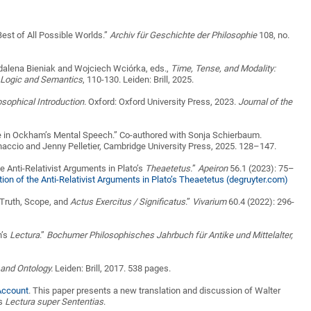
Best of All Possible Worlds.”
Archiv für Geschichte der Philosophie
108, no.
gdalena Bieniak and Wojciech Wciórka, eds.,
Time, Tense, and Modality:
 Logic and Semantics
, 110-130. Leiden: Brill, 2025.
sophical Introduction.
Oxford: Oxford University Press, 2023.
Journal of the
e in Ockham’s Mental Speech.” Co-authored with Sonja Schierbaum.
naccio and Jenny Pelletier, Cambridge University Press, 2025.
128–147.
e Anti-Relativist Arguments in Plato’s
Theaetetus.
”
Apeiron
56.1 (2023): 75
–
ion of the Anti-Relativist Arguments in Plato’s Theaetetus (degruyter.com)
 Truth, Scope, and
Actus Exercitus / Significatus
.”
Vivarium
60.4 (2022): 296-
n’s
Lectura
.”
Bochumer Philosophisches Jahrbuch für Antike und Mittelalter,
and Ontology.
Leiden: Brill, 2017. 538 pages.
Account
. This paper presents a new translation and discussion of Walter
is
Lectura super Sententias
.