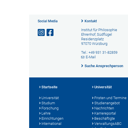
Social Media
Kontakt
Institut für Philosophie
Ehrenhof, Südflügel
Residenzplatz
97070 Würzburg
Tel.: +49 931 31-82859
E-Mail
Suche Ansprechperson
Startseite
Universität
Universität
Fristen und Termine
Studium
Studienangebot
Forschung
Nachrichten
Lehre
Karriereportal
Einrichtungen
Beschäftigte
International
VerwaltungsABC