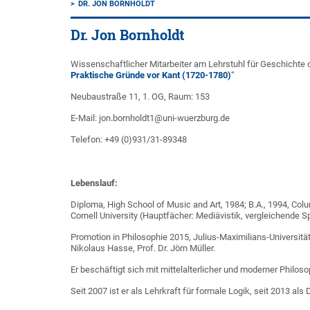
DR. JON BORNHOLDT
Dr. Jon Bornholdt
Wissenschaftlicher Mitarbeiter am Lehrstuhl für Geschichte 
Praktische Gründe vor Kant (1720-1780)
“
Neubaustraße 11, 1. OG, Raum: 153
E-Mail: jon.bornholdt1@uni-wuerzburg.de
Telefon: +49 (0)931/31-89348
Lebenslauf:
Diploma, High School of Music and Art, 1984; B.A., 1994, Colu
Cornell University (Hauptfächer: Mediävistik, vergleichende 
Promotion in Philosophie 2015, Julius-Maximilians-Universitä
Nikolaus Hasse, Prof. Dr. Jörn Müller.
Er beschäftigt sich mit mittelalterlicher und moderner Philos
Seit 2007 ist er als Lehrkraft für formale Logik, seit 2013 al