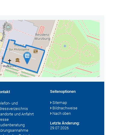
Seitenoptionen
ontakt
Sitemap
elefon- und
Bildnachweise
dressverzeichnis
Nach oben
tandorte und Anfahrt
resse
Letzte Änderung:
tudienberatung
29.07.2026
törungsannahme