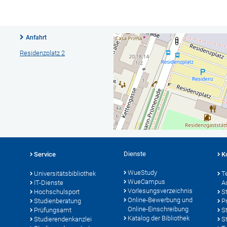
Anfahrt
Residenzplatz 2
Dienste
Service
K
WueStudy
Universitätsbibliothek
T
WueCampus
IT-Dienste
A
Vorlesungsverzeichnis
Hochschulsport
S
Online-Bewerbung und
Studienberatung
P
Online-Einschreibung
Prüfungsamt
S
Katalog der Bibliothek
Studierendenkanzlei
S